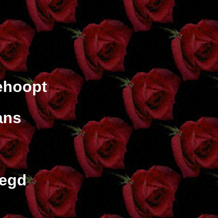
ehoopt
ans
oegd